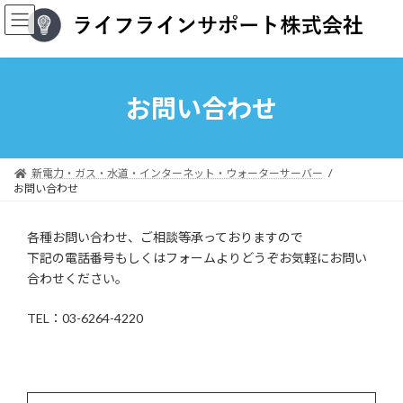
コ
ナ
ン
ビ
テ
ゲ
ン
ー
ツ
シ
へ
ョ
お問い合わせ
ス
ン
キ
に
ッ
移
プ
動
新電力・ガス・水道・インターネット・ウォーターサーバー
お問い合わせ
各種お問い合わせ、ご相談等承っておりますので
下記の電話番号もしくはフォームよりどうぞお気軽にお問い
合わせください。
TEL：03-6264-4220