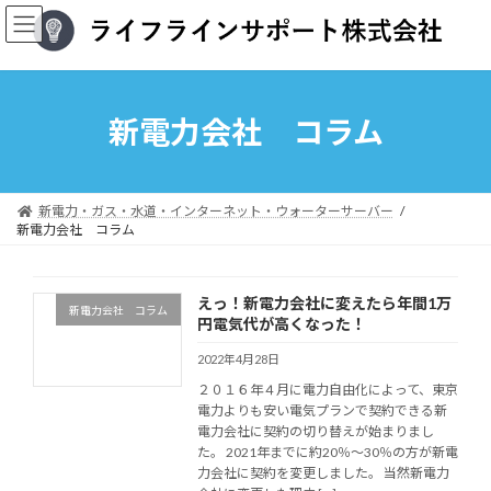
コ
ナ
ン
ビ
テ
ゲ
ン
ー
ツ
シ
へ
ョ
新電力会社 コラム
ス
ン
キ
に
ッ
移
プ
動
新電力・ガス・水道・インターネット・ウォーターサーバー
新電力会社 コラム
えっ！新電力会社に変えたら年間1万
新電力会社 コラム
円電気代が高くなった！
2022年4月28日
２０１６年４月に電力自由化によって、東京
電力よりも安い電気プランで契約できる新
電力会社に契約の切り替えが始まりまし
た。 2021年までに約20％～30％の方が新電
力会社に契約を変更しました。 当然新電力